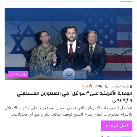
مؤشر فلسطين
هيئة التحرير
0
619
الوصاية الأمريكية على “اسرائيل” في المنظورين الفلسطيني
والإقليمي
تتواصل التصريحات الأمريكية التي توحي بممارسة ضغوط على حكومة الاحتلال
للالتزام بمخرجات اتفاق شرم الشيخ لوقف إطلاق النار و منع أي محاولات…
أكمل القراءة »