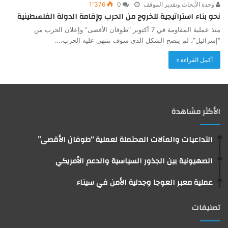
وحدة الأبحاث وتقدير الموقف
0
1٬376
نحو بناء استراتيجية للخروج من الحرب وإقامة الدولة الفلسطينية
منذ عملية المقاومة في 7 أكتوبر “طوفان الأقصى” وإعلان الحرب من
“إسرائيل”، لم يتضح الشكل الذي سوف تنتهي عليه الحرب،…
أكمل القراءة »
الأكثر مشاهدة
التداعيات والمآلات المحتملة لعملية “طوفان الأقصى”
الصهيونية بين الجذور السياسية والدعم الأمريكي
عملية معبر العوجا وجدلية الأمن في سيناء
تصنيفات