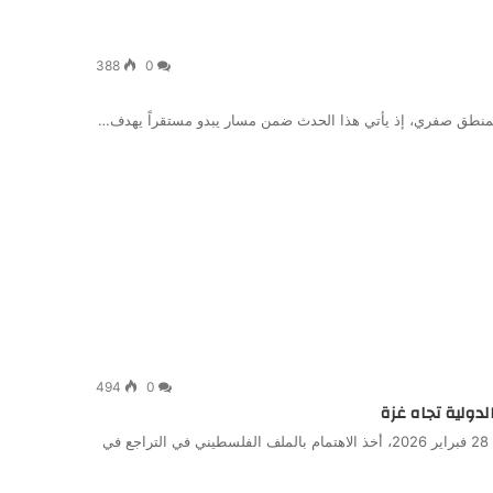
388
0
ة بمنطق صفري، إذ يأتي هذا الحدث ضمن مسار يبدو مستقراً يهدف…
494
0
الدولية تجاه غزة
مع إعلان الولايات المتحدة وإسرائيل الحرب على إيران في 28 فبراير 2026، أخذ الاهتمام بالملف الفلسطيني في التراجع في