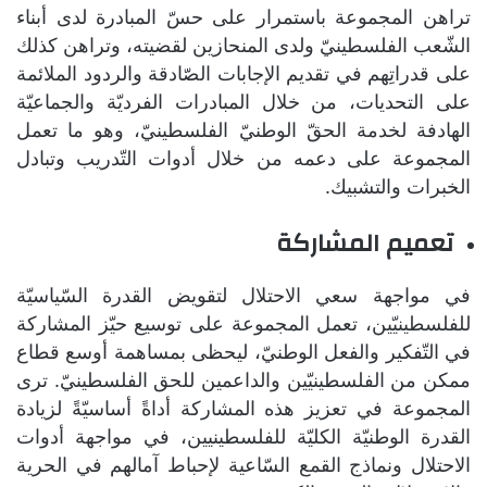
تراهن المجموعة باستمرار على حسّ المبادرة لدى أبناء
الشّعب الفلسطينيّ ولدى المنحازين لقضيته، وتراهن كذلك
على قدراتِهم في تقديم الإجابات الصّادقة والردود الملائمة
على التحديات، من خلال المبادرات الفرديّة والجماعيّة
الهادفة لخدمة الحقّ الوطنيّ الفلسطينيّ، وهو ما تعمل
المجموعة على دعمه من خلال أدوات التّدريب وتبادل
الخبرات والتشبيك.
تعميم المشاركة
في مواجهة سعي الاحتلال لتقويض القدرة السّياسيّة
للفلسطينيّين، تعمل المجموعة على توسيع حيّز المشاركة
في التّفكير والفعل الوطنيّ، ليحظى بمساهمة أوسع قطاع
ممكن من الفلسطينيّين والداعمين للحق الفلسطينيّ. ترى
المجموعة في تعزيز هذه المشاركة أداةً أساسيّةً لزيادة
القدرة الوطنيّة الكليّة للفلسطينيين، في مواجهة أدوات
الاحتلال ونماذج القمع السّاعية لإحباط آمالهم في الحرية