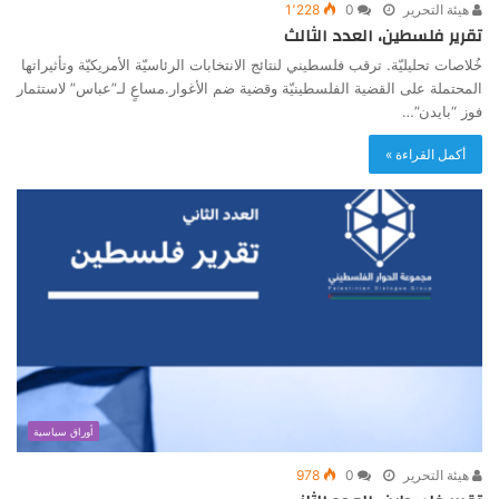
هيئة التحرير
0
1٬228
تقرير فلسطين، العدد الثالث
خُلاصات تحليليّة. ترقب فلسطيني لنتائج الانتخابات الرئاسيّة الأمريكيّة وتأثيراتها
المحتملة على القضية الفلسطينيّة وقضية ضم الأغوار.مساعٍ لـ”عباس” لاستثمار
فوز “بايدن”…
أكمل القراءة »
أوراق سياسية
هيئة التحرير
0
978