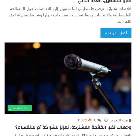
تقرير فلسطين، العدد الثاني
خُلاصات تحليليّة. ترقب فلسطيني لما ستؤول إليه التفاهمات حول المصالحة
الفلسطينيّة والانتخابات وسط تضارب التصريحات حولها وشروط مصريّة لعقد
اللقاءات…
أكمل القراءة »
الحوار الفلسطيني
هيئة التحرير
0
1٬072
وجهات نظر، القائمة المشتركة، تعزيز للشراكة أم للانقسام؟
ناقشت حركتا حماس وفتح خلال اجتماعات المصالحة في إسطنبول فكرة