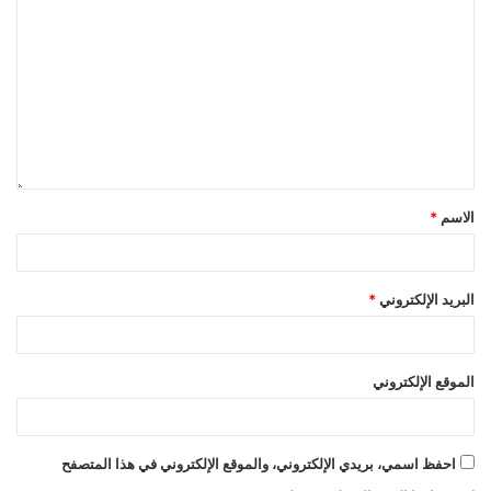
من القطاع ما لم تتخلّ حماس عن سلاحها، رافضًا أي
مقترحات بديلة، مثل تجميد السلاح.
وجاء ذلك بالتزامن مع تصريحات قيادات في حركة حماس،
أبرزها خالد مشعل، أكدت رفض الحركة التخلي عن
سلاحها، ما أغلق عمليًا أي هامش تفاوضي حول هذا
الملف، وحوّل نزع السلاح إلى شرط إسرائيلي أحادي لا
يستند إلى توافق سياسي أو ضمانات متبادلة.
الاسم
*
الموقف
الأمريكي
والغموض
المقصود
البريد الإلكتروني
*
في المقابل، لم تعلن الإدارة الأمريكية موقفًا واضحًا من
المهلة الإسرائيلية، مكتفية بالتأكيد على دعم “خطة
السلام” ومجلسها دون الخوض في التفاصيل. ويعكس هذا
الموقع الإلكتروني
الغموض حالة الجمود التي تطغى على المرحلة الثانية،
والتي انعكست مباشرة على عمل مجلس السلام ولجنة
احفظ اسمي، بريدي الإلكتروني، والموقع الإلكتروني في هذا المتصفح
التكنوقراط.