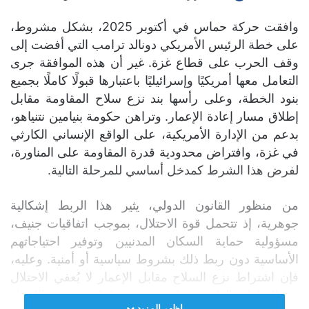
وافقت حركة حماس في أكتوبر 2025، بشكل مشروط،
على خطة الرئيس الأمريكي دونالد ترامب التي أفضت إلى
وقف الحرب على قطاع غزة. غير أن هذه الموافقة جرى
التعامل معها أمريكيًا وإسرائيليًا باعتبارها قبولًا كاملًا بجميع
بنود الخطة، وعلى رأسها بند نزع سلاح المقاومة مقابل
إطلاق مسار إعادة الإعمار. وتراهن حكومة بنيامين نتنياهو،
بدعم من الإدارة الأمريكية، على الواقع الإنساني الكارثي
في غزة، وافتراض محدودية قدرة المقاومة على المناورة،
لفرض هذا الشرط كمدخل أساسي للمرحلة التالية.
من منظور القانون الدولي، يثير هذا الربط إشكالية
جوهرية، إذ تتحمل قوة الاحتلال، بموجب اتفاقيات جنيف،
مسؤولية حماية السكان المدنيين وتوفير احتياجاتهم
الأساسية دون ربط ذلك بشروط سياسية أو أمنية. وعليه،
فإن اشتراط نزع السلاح مقابل الإعمار لا يُعفي الاحتلال
من التزاماته القانونية، بل يسهم في إعادة تعريف الإعمار
اظهر المزيد