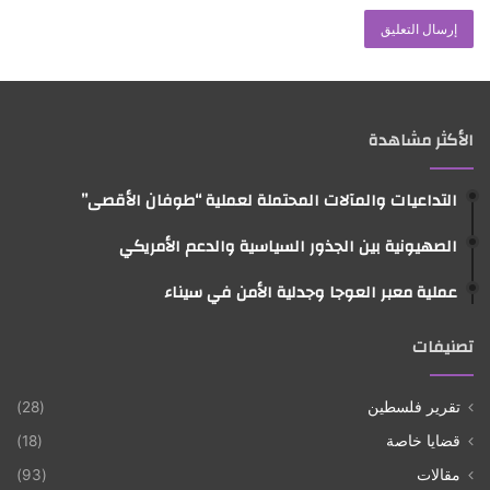
يعتبر مجلس المستوطنات الإسرائيلي في الضفة الغربية
تلك الإجراءات بمثابة التحول الأبرز منذ 58 عاماً، وهو ما
يتفق مع تصريحات قيادة الحكومة الإسرائيلية التي اعتبرت
تلك القرارات ضرورية لإعادة يهودا والسامرة الى دولة
الأكثر مشاهدة
الاحتلال، حيث يؤكد نتنياهو على أهمية منع قيام الدولة
الفلسطينية التي تهدد وجود الكيان الصهيوني. لكن في
المقابل لا تتفق المعارضة الإسرائيلية مع تلك الإجراءات،
التداعيات والمآلات المحتملة لعملية “طوفان الأقصى”
فالخلاف هنا لا يكمن في مضمون تلك القرارات وتداعياتها
الصهيونية بين الجذور السياسية والدعم الأمريكي
على القضية الفلسطينية، بل يتعلق بتوقيت هذه الإجراءات
وتداعياتها الدولية والقانونية على إسرائيل، حيث تؤكد
عملية معبر العوجا وجدلية الأمن في سيناء
الحركات اليسارية في إسرائيل على أن مثل هذه القرارات
لا تتفق مع قوانين الكنيست الإسرائيلي، لأن حكومة نتنياهو
تصنيفات
عليها العودة الى الكنيست، في الوقت ذاته، فإن مثل هذه
القرارات تزيد من عزلة إسرائيل الدولية بعد حرب الإبادة
تقرير فلسطين
(28)
على قطاع غزة.
قضايا خاصة
(18)
مقالات
(93)
الموقف الأمريكي