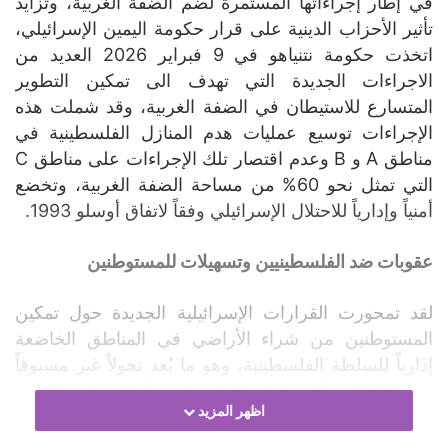
في إطار إجراءاتها المستمرة لضم الضفة الغربية، وتزايد
تأثير الأحزاب الدينية على قرار حكومة اليمين الإسرائيلي،
اتخذت حكومة نتنياهو في 9 فبراير 2026 العديد من
الاجراءات الجديدة التي تهدف الى تمكين التطوير
المتسارع للاستيطان في الضفة الغربية، وقد شملت هذه
الإجراءات توسيع عمليات هدم المنازل الفلسطينية في
مناطق A و B وعدم اقتصار تلك الإجراءات على مناطق C
التي تمثل نحو 60% من مساحة الضفة الغربية، وتخضع
أمنياً وإدارياً للاحتلال الإسرائيلي وفقاً لاتفاق أوسلو 1993.
عقوبات ضد الفلسطينيين وتسهيلات للمستوطنين
لقد تمحورت القرارات الإسرائيلية الجديدة حول تمكين
المستوطنين من شراء الأراضي في المناطق الخاضعة
إدارياً للسلطة الفلسطينية، وهو ما يُعد تحولاً غير مسبوقاً
في العلاقات الإسرائيلية الفلسطينية القائمة في الضفة
اظهر المزيد
الغربية، خاصةً وأن ملفات الفساد التي أعلنت عنها
السلطة الفلسطينية خلال الأشهر الأخيرة تضمنت ملاحقة