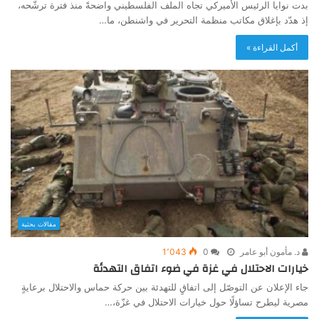
بدت نوايا الرئيس الأميركي تجاه الملف الفلسطيني واضحةً منذ فترة ترشّحه،
إذ هدّد بإغلاق مكاتب منظمة التحرير في واشنطن، ما…
أكمل القراءة »
مقالات بحثية
د. مأمون أبو عامر
0
1٬043
خيارات الاحتلال في غزة في ضوء اتفاق التهدئة
جاء الإعلان عن التوصّل إلى اتفاقٍ للتهدئة بين حركة حماس والاحتلال برعايةٍ
مصرية ليطرح تساؤلًا حول خيارات الاحتلال في غزّة،…