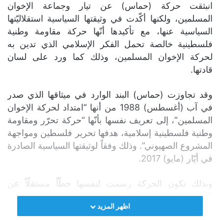
انبثقت حركة (حماس) عن تيار وجماعة الإخوان
المسلمين، ولكنها أكّدت في وثيقتها السياسية استقلاليّتها
السياسية عنها، مع تأكيدها أنّها حركة مقاومة وطنية
فلسطينية خالصة تحمل الفكر الإسلامي الذي تدين به
لحركة الإخوان المسلمين، وذلك كما ورد على لسان
قادتها.
وقد تجاوزت (حماس) البند الوارد في ميثاقها الذي صدر
في آب (أغسطس) 1988 من أنها “امتداد لحركة الإخوان
المسلمين”، إلى تعريف نفسها بأنّها “حركة تحرّر ومقاومة
وطنية فلسطينية إسلامية، هدفها تحرير فلسطين ومواجهة
المشروع الصهيوني”. وذلك وفقاً لوثيقتها السياسية الصادرة
في أيّار (مايو) 2017.
وبذلك تكون الحركة رسمت لنفسها خطّاً مستقلّاً عن
الإخوان، ليس في المجال التنظيمي فقط، وإنما في
اظهر المزيد
المواقف السياسية، معزّزةً بذلك قرارها المستقلّ، ما أتاح