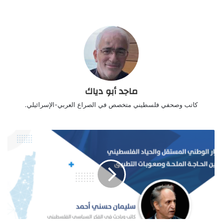
لها حرية واسعة في مواقفها وعلاقاتها الفلسطينية والعربية
والدولية.
وإذ أكّدت على استقلالية القرار الوطني الفلسطيني، فإنها
لم تنسَ أن تؤكّد على “مسؤولية العرب والمسلمين
وواجبهم ودورهم في تحرير فلسطين من الاحتلال
الصهيوني”.
ماجد أبو دياك
استقلالية في الفضاء الوطني
كاتب وصحفي فلسطيني متخصص في الصراع العربي-الإسرائيلي.
وتمكّنت (حماس) من نسج علاقات مع الفصائل
الفلسطينية على اختلاف انتماءاتها، على أساس أنها حركة
وطنية فلسطينية مستقلّة، ولا تمنعها إيديولوجيتها الإسلامية
من عقد التحالفات والشراكات. وجاء في وثيقتها السياسية
أنها “تتمسك بإدارة علاقاتها الفلسطينية على قاعدة
التعددية والخيار الديمقراطي والشراكة الوطنية وقبول
الآخر واعتماد الحوار”.