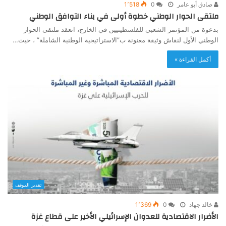
صادق أبو عامر
0
1٬518
ملتقى الحوار الوطني خطوة أولى في بناء التوافق الوطني
بدعوة من المؤتمر الشعبي للفلسطينيين في الخارج، انعقد ملتقى الحوار
الوطني الأول لنقاش وثيقة معنونة ب”الاستراتيجية الوطنية الشاملة” ، حيث…
أكمل القراءة »
تقدير الموقف
خالد جهاد
0
1٬369
الأضرار الاقتصادية للعدوان الإسرائيلي الأخير على قطاع غزة