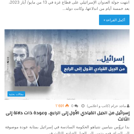
انتهت جولة العدوان الإسرائيلي على قطاع غزة في 13 من مايو/ أيار 2023،
بعد خمسة أيام من اندلاعها، وكانت دولة…
أكمل القراءة »
مقالات بحثية
ماجد عزام (كاتب و اعلامي)
0
1٬691
إسرائيل من الجيل القيادي الأول إلى الرابع.. وعودة ذات دلالة إلى
الثالث
بدا ترؤّس بنيامين نتنياهو الحكومة السادسة في إسرائيل بمثابة عودة موصوفة
إلى الوراء، فهو ينتمي إلى الجيل القيادي الثالث في…