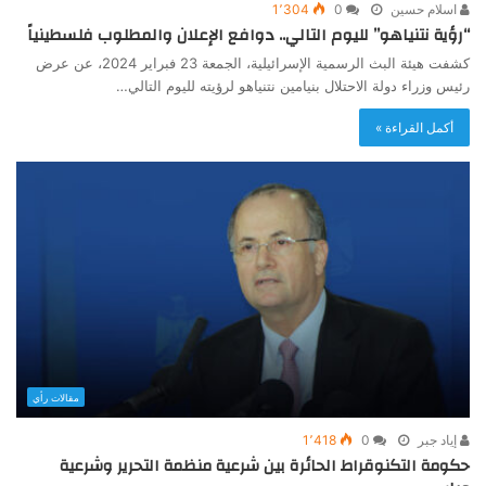
اسلام حسين
0
1٬304
“رؤية نتنياهو” لليوم التالي.. دوافع الإعلان والمطلوب فلسطينياً
كشفت هيئة البث الرسمية الإسرائيلية، الجمعة 23 فبراير 2024، عن عرض
رئيس وزراء دولة الاحتلال بنيامين نتنياهو لرؤيته لليوم التالي…
أكمل القراءة »
مقالات رأي
إياد جبر
0
1٬418
حكومة التكنوقراط الحائرة بين شرعية منظمة التحرير وشرعية