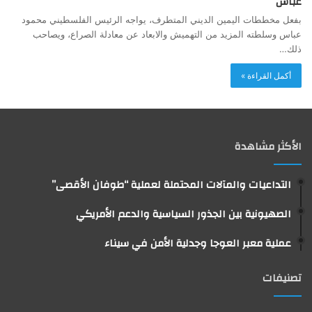
عباس
بفعل مخططات اليمين الديني المتطرف، يواجه الرئيس الفلسطيني محمود
عباس وسلطته المزيد من التهميش والابعاد عن معادلة الصراع، ويصاحب
ذلك…
أكمل القراءة »
الأكثر مشاهدة
التداعيات والمآلات المحتملة لعملية “طوفان الأقصى”
الصهيونية بين الجذور السياسية والدعم الأمريكي
عملية معبر العوجا وجدلية الأمن في سيناء
تصنيفات