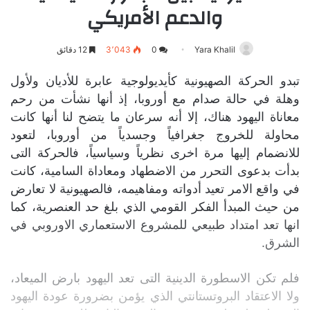
والدعم الأمريكي
Yara Khalil
0
3٬043
12 دقائق
تبدو الحركة الصهيونية كأيديولوجية عابرة للأديان ولأول
وهلة في حالة صدام مع أوروبا، إذ أنها نشأت من رحم
معاناة اليهود هناك، إلا أنه سرعان ما يتضح لنا أنها كانت
محاولة للخروج جغرافياً وجسدياً من أوروبا، لتعود
للانضمام إليها مرة اخرى نظرياً وسياسياً، فالحركة التى
بدأت بدعوى التحرر من الاضطهاد ومعاداة السامية، كانت
في واقع الامر تعيد أدواته ومفاهيمه، فالصهيونية لا تعارض
من حيث المبدأ الفكر القومي الذي بلغ حد العنصرية، كما
انها تعد امتداد طبيعي للمشروع الاستعماري الاوروبي في
الشرق.
فلم تكن الاسطورة الدينية التى تعد اليهود بارض الميعاد،
ولا الاعتقاد البروتستانتي الذي يؤمن بضرورة عودة اليهود