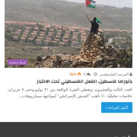
أوراق سياسية
المرصد الفلسطيني
0
894
بانوراما فلسطين، الفعل الفلسطيني تحت الاختبار
العدد الثالث والعشرون، ويغطي الفترة الواقعة بين ٣١ يوليو وحتى ٧ حزيران.
خلاصات تحليليّة: ١) تأهب “الجيش الإسرائيلي” لمواجهة سيناريوهات…
أكمل القراءة »