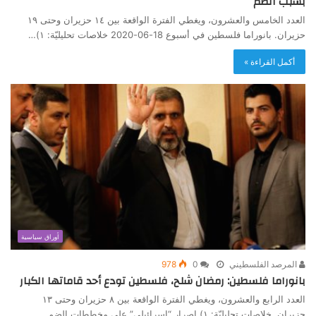
بسبب الضم
العدد الخامس والعشرون، ويغطي الفترة الواقعة بين ١٤ حزيران وحتى ١٩
حزيران. بانوراما فلسطين في أسبوع 18-06-2020 خلاصات تحليليّة: ١)…
أكمل القراءة »
أوراق سياسية
المرصد الفلسطيني
0
978
بانوراما فلسطين: رمضان شلح، فلسطين تودع أحد قاماتها الكبار
العدد الرابع والعشرون، ويغطي الفترة الواقعة بين ٨ حزيران وحتى ١٣
حزيران. خلاصات تحليليّة: ١) اصرار “إسرائيلي” على مخططات الضم…