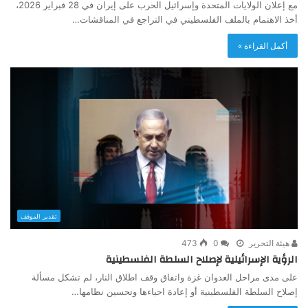
مع إعلان الولايات المتحدة وإسرائيل الحرب على إيران في 28 فبراير 2026،
أخذ الاهتمام بالملف الفلسطيني في التراجع في المناقشات…
أكمل القراءة »
تقدير الموقف
هيئة التحرير
0
473
الرؤية الإسرائيلية لإصلاح السلطة الفلسطينية
على مدى مراحل العدوان غزة واتفاق وقف اطلاق النار، لم تشكل مسألة
إصلاح السلطة الفلسطينية أو إعادة احياءها وتحسين نظامها…