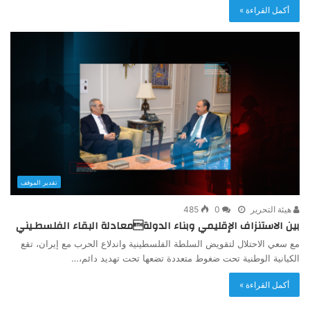
أكمل القراءة »
تقدير الموقف
هيئة التحرير
0
485
بين الاستنزاف الإقليمي وبناء الدولةمعادلة البقاء الفلسطـيني
مع سعي الاحتلال لتقويض السلطة الفلسطينية واندلاع الحرب مع إيران، تقع
الكيانية الوطنية تحت ضغوط متعددة تضعها تحت تهديد دائم،…
أكمل القراءة »