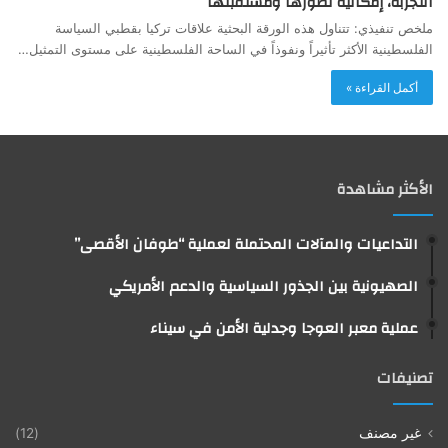
التجربة، إمكانية تطورها ومستقبلها
ملخص تنفيذي: تتناول هذه الورقة البحثية علاقات تركيا بقطبي السياسة
الفلسطينية الأكثر تأثيراً ونفوذاً في الساحة الفلسطينية على مستوى التمثيل…
أكمل القراءة »
الأكثر مشاهدة
التداعيات والمآلات المحتملة لعملية “طوفان الأقصى”
الصهيونية بين الجذور السياسية والدعم الأمريكي
عملية معبر العوجا وجدلية الأمن في سيناء
تصنيفات
غير مصنف
(12)