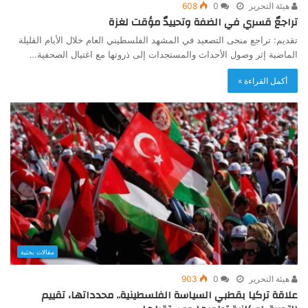
هيئة التحرير
0
608
تراجعٌ قسري في الضفة وتحييدٌ مؤقت لغزة
تقديم: تراجع منحى التصعيد في المشهد الفلسطيني العام خلال الأيام القليلة
الماضية إثر وصول الأحداث والمستجدات إلى ذروتها مع اغتيال الصحفية…
أكمل القراءة »
مقالات بحثية
هيئة التحرير
0
903
علاقة تركيا بقطبي السياسة الفلسطينية.. محدداتها، تقييم