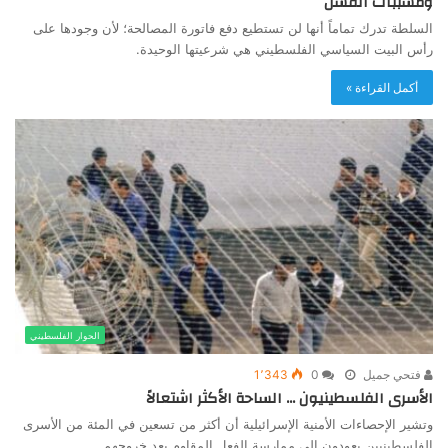
ومسببات الفشل
السلطة تدرك تماماً أنها لن تستطيع دفع فاتورة المصالحة؛ لأن وجودها على
رأس البيت السياسي الفلسطيني هي شرعيتها الوحيدة.
أكمل القراءة »
الحوار الفلسطيني
فتحي جميل
0
1٬343
الأسرى الفلسطينيون … الساحة الأكثر اشتعالاً
وتشير الإحصاءات الأمنية الإسرائيلية أن أكثر من تسعين في المئة من الأسرى
الفلسطينيين يعودون إلى ممارسة الفعل المقاوم بعد خروجهم…