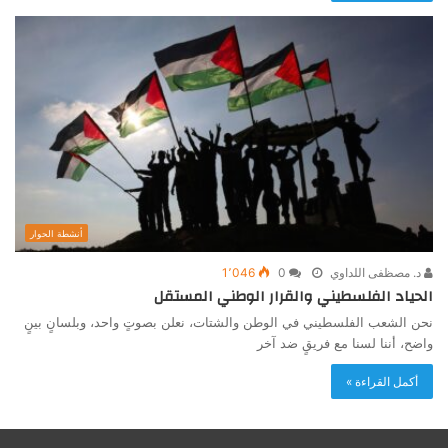
أنشطة الحوار
د. مصظفى اللداوي
0
1٬046
الحياد الفلسطيني والقرار الوطني المستقل
نحن الشعب الفلسطيني في الوطن والشتات، نعلن بصوتٍ واحد، وبلسانٍ بينٍ
واضح، أننا لسنا مع فريقٍ ضد آخر
أكمل القراءة »