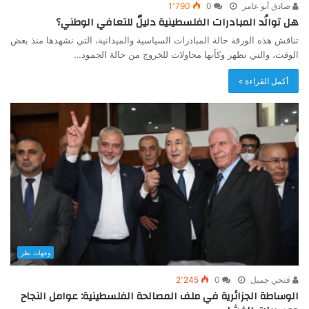
صادق أبو عامر
0
1٬790
هل توالُد المبادرات الفلسطينية دليلٌ للتعافي الوطني؟
تناقش هذه الورقة حالة المبادرات السياسية والميدانية، التي نشهدها منذ بعض
الوقت، والتي تظهر وكأنها محاولات للخروج من حالة الجمود…
أكمل القراءة »
وجهات نظر
فتحي جميل
0
2٬245
الوساطة الجزائرية في ملف المصالحة الفلسطينية: عوامل النجاح