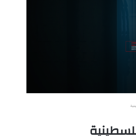
نية
فلسطينية