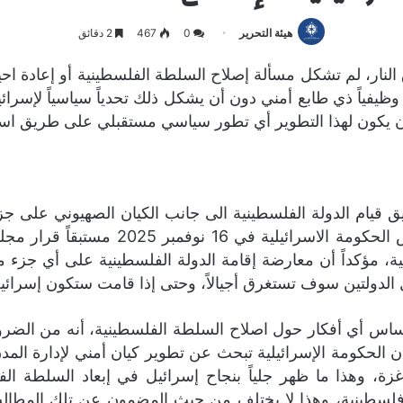
هيئة التحرير
0
467
2 دقائق
نار، لم تشكل مسألة إصلاح السلطة الفلسطينية أو إعادة احي
كياناً وظيفياً ذي طابع أمني دون أن يشكل ذلك تحدياً سياسياً لإ
 أن يكون لهذا التطوير أي تطور سياسي مستقبلي على طريق است
يام الدولة الفلسطينية الى جانب الكيان الصهيوني على جزءً
خلال حرب الإبادة على غزة، وقد عاد نتني
نية، مؤكداً أن معارضة إقامة الدولة الفلسطينية على أي جزء م
 الدولتين سوف تستغرق أجيالاً، وحتى إذا قامت ستكون إسرائيل 
الأساس أي أفكار حول اصلاح السلطة الفلسطينية، أنه من الضر
ن الحكومة الإسرائيلية تبحث عن تطوير كيان أمني لإدارة الم
زة، وهذا ما ظهر جلياً بنجاح إسرائيل في إبعاد السلطة ا
فلسطينية، وهذا لا يختلف من حيث المضمون عن تلك المطالب 