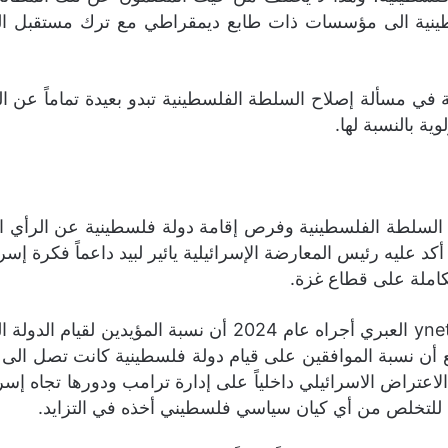
ية الى مؤسسات ذات طابع ديمقراطي مع ترك مستقبل الدولة
لية في مسألة إصلاح السلطة الفلسطينية تبدو بعيدة تماماً عن ا
ة بالنسبة لها.
السلطة الفلسطينية وفرص إقامة دولة فلسطينية عن الرأي العا
 أكد عليه رئيس المعارضة الإسرائيلية يائير لبيد داعماً فكرة إ
املة على قطاع غزة.
في سياق متصل، ووفقاً لاستطلاع رأي كان موقع ynet العبري أج
اعتراض الاسرائيلي داخلياً على إدارة ترامب ودورها تجاه إسر
ة للتخلص من أي كيان سياسي فلسطيني أخذه في التزايد.