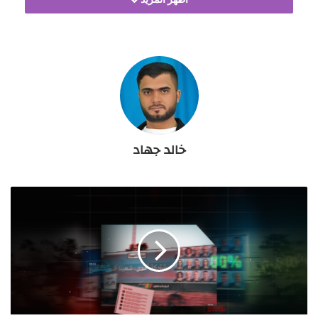
القطاع.
من هذا المنطلق، تسعى هذه الورقة إلى تحليل أبعاد إعادة
تشغيل المعبر في سياق اتفاق وقف إطلاق النار،
واستعراض الموقف الإسرائيلي وتداعياته السياسية
والأمنية والاقتصادية، إلى جانب تقاطع الموقفين
الفلسطيني والمصري، وصولا إلى تقييم شامل لرهانات
هذه المعركة على مستقبل غزة والقضية الفلسطينية.
خالد جهاد
أولا: الموقف الإسرائيلي من معبر رفح
البعد السياسي
واجهت عملية إعادة تشغيل معبر رفح منذ بدايتها إشكالية
معقدة من الاشتراطات والقيود الإسرائيلية، عكست سعيا
واضحا لتجريد الخطوة من مضمونها السياسي والسيادي،
وحصرها في إطار إنساني محدود. فقد تعامل الاحتلال مع
المعبر بوصفه أداة إدارية خاضعة لاعتبارات أمنية