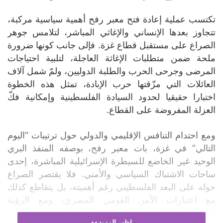
تكتسب عملية إعادة فتح معبر رفح أهمية سياسية مركبة،
تتجاوز بعدها الإنساني والإغاثي المباشر، لتلامس جوهر
الصراع على مستقبل قطاع غزة. فإلى جانب كونها ضرورة
ملحة ضمن متطلبات الإغاثة العاجلة، لتلبية احتياجات
المرضى وجرحى الحرب والطلبة الدوليين، ولمّ شمل آلاف
العائلات التي مزّقتها حرب الإبادة، تمثل هذه الخطوة
اختبارا حقيقيا لحدود السيادة الفلسطينية وإمكانية فكّ
العزلة المفروضة على القطاع.
ومع احتدام التنافس الإقليمي والدولي حول ترتيبات “اليوم
التالي” في غزة، بات معبر رفح، بوصفه المنفذ البري
الوحيد غير الخاضع للسيطرة الإسرائيلية المباشرة، إحدى
ساحات الاشتباك السياسي والأمني. فلا يقتصر الصراع
حوله على البعد الفلسطيني رغم أهميته، بل يتقاطع كذلك
مع اعتبارات الأمن القومي المصري، ومع الرؤية
الإسرائيلية لإعادة تشكيل البيئة الجيوسياسية في جنوب
اظهر المزيد