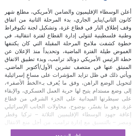
أعلن الوسطاء الإقليميون والضامن الأمريكي، مطلع شهر
كانون الثاني/يناير الجاري، بدء المرحلة الثانية من اتفاق
وقف إطلاق النار في قطاع غزة، وتشكيل لجنة تكنوقراط
وطنية فلسطينية لتتولى إدارة القطاع لفترة انتقالية، في
خطوة كشفت ملامح المرحلة المقبلة التي كان يكتنفها
الغموض طيلة الفترة الماضية، وتحديداً منذ الإعلان عن
خطة الرئيس الأمريكي دونالد ترامب، وبدء تطبيق الاتفاق
المنبثق عنها في منتصف تشرين الأول/أكتوبر الماضي.
ويأتي ذلك في ظل تزايد المؤشرات على مساعٍ إسرائيلية
لتحويل الوضع الراهن، وفق ما يُعرف بـ«الخط الأصفر»،
إلى وضع مستدام يتيح لها حرية العمل العسكري، والإبقاء
على سيطرتها الميدانية على الجزء الشرقي من قطاع
غزة. وهو ما يفسّر، بوضوح، محاولات الجانب الإسرائيلي
إعاقة جهود الوسطاء الإقليميين الثلاثة – تركيا وقطر
ومصر – بالتنسيق مع إدارة ترامب، من أجل منع الانتقال
إلى المرحلة الثانية من اتفاق وقف إطلاق النار.
اظهر المزيد