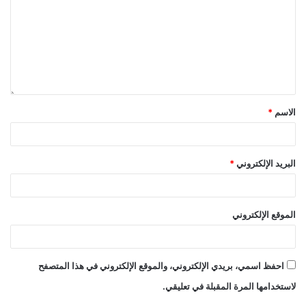
بانتهاء الفترة الانتقالية لمرحلة ما بعد الحرب.
وتأتي المرحلة الثالثة والأخيرة بتسليم كل تلك الخدمات
التي اعتادت “الأونروا” على تقديمها لتلك الإدارة المدنية
التي تتحدث عنها حكومة نتنياهو لمرحلة ما بعد حكم حماس
في غزة.
الاسم
*
إنهاء اللجوء الفلسطيني
يشكل اللجوء الفلسطيني أحد أهم ملفات القضية
البريد الإلكتروني
*
الفلسطينية، إن لم يكن عصبها الحقيقي، فهو يُبقي على
حيويتها، ويضع المجتمع الدولي أمام مسؤولياته مهما حاول
الاحتلال تصفية القضية، ولأن “الأونروا” تمثل عنواناً حياً
الموقع الإلكتروني
لأكثر من 8 مليون لاجئ ونازح فلسطيني، لا يتوقف
الاحتلال عن استهدافها محاولاً استغلال المرحلة الحرجة
احفظ اسمي، بريدي الإلكتروني، والموقع الإلكتروني في هذا المتصفح
التي تعيشها القضية الفلسطينية، ولا شك في أن محاولات
الاحتلال تلك تنسجم مع مخططات تهجير سكان قطاع غزة
لاستخدامها المرة المقبلة في تعليقي.
التي تتبناها حكومة نتنياهو، وتظهر بشكل لا يقبل الشك في