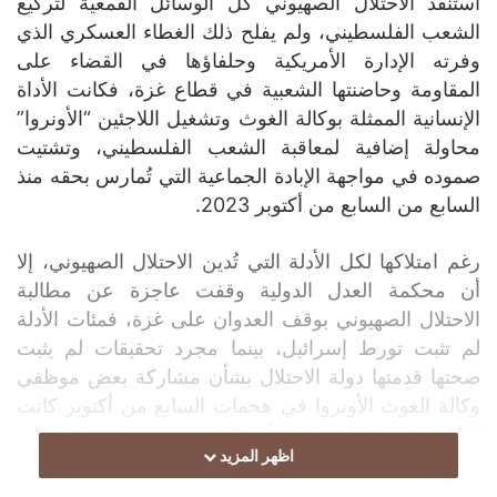
استنفذ الاحتلال الصهيوني كل الوسائل القمعية لتركيع
الشعب الفلسطيني، ولم يفلح ذلك الغطاء العسكري الذي
وفرته الإدارة الأمريكية وحلفاؤها في القضاء على
المقاومة وحاضنتها الشعبية في قطاع غزة، فكانت الأداة
الإنسانية الممثلة بوكالة الغوث وتشغيل اللاجئين “الأونروا”
محاولة إضافية لمعاقبة الشعب الفلسطيني، وتشتيت
صموده في مواجهة الإبادة الجماعية التي تُمارس بحقه منذ
السابع من السابع من أكتوبر 2023.
رغم امتلاكها لكل الأدلة التي تُدين الاحتلال الصهيوني، إلا
أن محكمة العدل الدولية وقفت عاجزة عن مطالبة
الاحتلال الصهيوني بوقف العدوان على غزة، فمئات الأدلة
لم تثبت تورط إسرائيل، بينما مجرد تحقيقات لم يثبت
صحتها قدمتها دولة الاحتلال بشأن مشاركة بعض موظفي
وكالة الغوث الأونروا في هجمات السابع من أكتوبر كانت
كافية بالنسبة للإدارة الأمريكية وبعض حلفاؤها الذين
اظهر المزيد
اعتادوا على تبني الرواية الصهيونية، حتى لو كانت نسجاً
من الخيال.