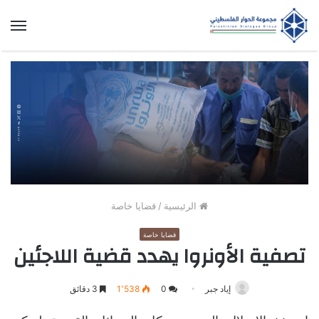
الق
الرئيسية
/
قضايا خاصة
قضايا خاصة
تصفية الأونروا يهدد قضية اللاجئين
إياد جبر
0
1٬538
3 دقائق