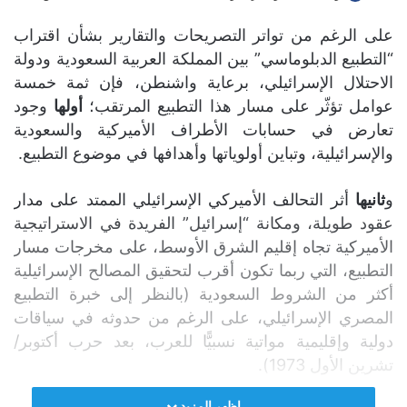
على الرغم من تواتر التصريحات والتقارير بشأن اقتراب
“التطبيع الدبلوماسي” بين المملكة العربية السعودية ودولة
الاحتلال الإسرائيلي، برعاية واشنطن، فإن ثمة خمسة
عوامل تؤثّر على مسار هذا التطبيع المرتقب؛
أولها
وجود
تعارض في حسابات الأطراف الأميركية والسعودية
والإسرائيلية، وتباين أولوياتها وأهدافها في موضوع التطبيع.
و
ثانيها
أثر التحالف الأميركي الإسرائيلي الممتد على مدار
عقود طويلة، ومكانة “إسرائيل” الفريدة في الاستراتيجية
الأميركية تجاه إقليم الشرق الأوسط، على مخرجات مسار
التطبيع، التي ربما تكون أقرب لتحقيق المصالح الإسرائيلية
أكثر من الشروط السعودية (بالنظر إلى خبرة التطبيع
المصري الإسرائيلي، على الرغم من حدوثه في سياقات
دولية وإقليمية مواتية نسبيًّا للعرب، بعد حرب أكتوبر/
تشرين الأول 1973).
اظهر المزيد