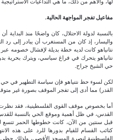
لها، والأهم من ذلك، ما هي التداعيات الاستراتيجية ال
مفاعيل تفجر المواجهة الحالية.
بالنسبة لدولة الاحتلال، كان واضحًا منذ البداية 
نتانياهو كانت لديه خطة بديلة لإفشال خصومه عبر 
نتانياهو يتحرك في فراغ سياسي، ويترك بحرية ب
حي الشيخ جراح.
لكن لسوء حظ نتنياهو فإن سياسة التطهير في حي ال
القدر) مما أدى إلى تفجر الموقف بصورة غير متوقع
أما بخصوص موقف القوى الفلسطينية، فقد نظرت الم
القدس، في ظل أهمية وموقع الحي بالنسبة للقدس و
قبل سنتين من الآن، كانت خطوطها الحمر تتسع لت
كتائب القسام للقيام بدورها للرد على هذه ال
الفلسطينية لنصرة المسجد الأقصى، ولذلك حظي 