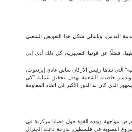
دينة القدس، وبالتالي شكل هذا التفويض الشعبي
ها، فضلًا عن قوتها التفجيرية، كل ذلك أدى إلى
نهاية حرب 2014، من خلال تطوير “عقيدة الضاحية” التي تبناها رئيس الأركان سابق غادي إيزنغوت،
 وتدمير حاضنته الشعبية بهدف تحقيق عملية “كي
هور الذي كان له الدور الأكبر في اتخاذ المقاومة
ة بفرض مواجهة وبهذه القوة حول قضايا مركزية في
مشروع التسوية في فلسطين، لدرجة دعت الجنرال