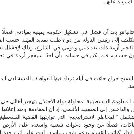
مترتبة عليها.
أن نتانياهو بعد أن فشل في تشكيل حكومة يمينية بقيادته، فضل
تفجير أزمة ذات بعد ديني وقومي في الشارع، وذلك لإفشال تش
دون حساب، فلم يكن في حسابه بأن أحدًا سيفجر أزمة في تصع
شيخ جراح جاءت في أيام تزداد فيها العواطف الدينية لدى ال
ة.
قاومة الفلسطينية لمحاولة دولة الاحتلال بتهجير أهالي حي ا
الداخلين إلى المسجد الأقصى، إذ أن المقاومة ومنذ إعلانها
شمل “المخاطر الاستراتيجية” التي تواجهها القضية الفلسط
انتهاكات، فضلًا عن وجود دعوات شعبية واسعة، على الأرض
إنذار كتائب القسام بدعم شعبي واسع زادت على إثره حدة 