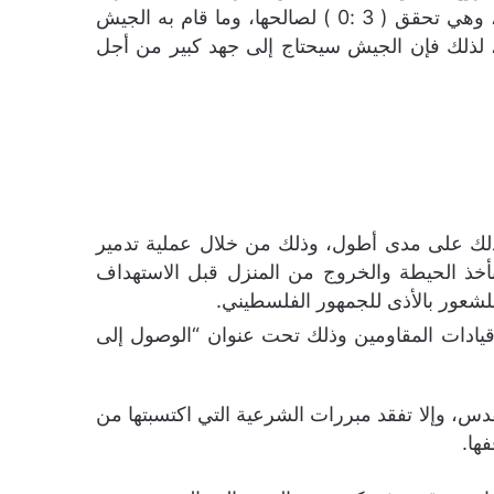
غيورا إيلاند الرئيس السابق لمجلس الأمن القومي إلى القول “إن حماس إنطلقت في هذه المواجهة ويدها العليا، وهي تحقق ( 3 :0 ) لصالحها، وما قام به الجيش
رائيلي من تصفية عدد من قيادات كتائب القسام في مدينة غزة هو إنجاز محدود يقلص الفارق إلى ( 3 :1)، لذلك فإن الجيش سيحتاج إلى جهد كبير من أجل
لك على مدى أطول، وذلك من خلال عملية تدمير
أخذ الحيطة والخروج من المنزل قبل الاستهداف
 للشعور بالأذى للجمهور الفلسطيني.
يادات المقاومين وذلك تحت عنوان “الوصول إلى
دس، وإلا تفقد مبررات الشرعية التي اكتسبتها من
ها.