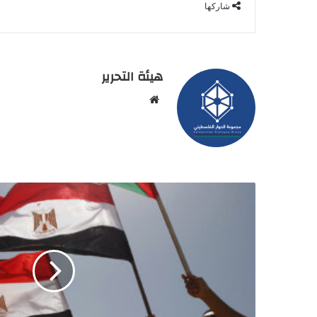
شاركها
هيئة التحرير
موقع
الويب