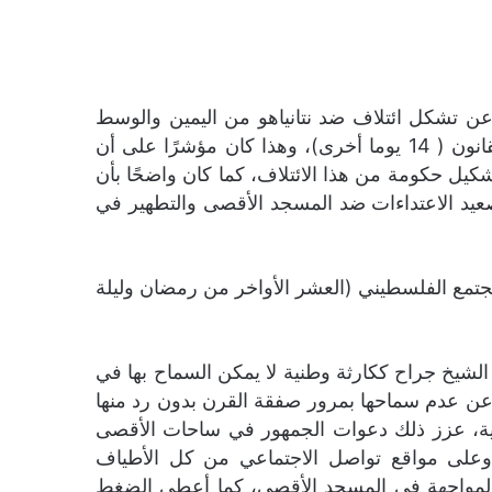
ًا عن تشكل ائتلاف ضد نتانياهو من اليمين والوسط
واليسار، إذ كان من المستغرب أن يبادر إلى رد التكليف إلى رئيس الدولة من دون طلب تمديد المهلة حسب القانون ( 14 يوما أخرى)، وهذا كان مؤشرًا على أن
كيل حكومة من هذا الائتلاف، كما كان واضحًا بأن
يد الاعتداءات ضد المسجد الأقصى والتطهير في
مجتمع الفلسطيني (العشر الأواخر من رمضان وليلة
لشيخ جراح ككارثة وطنية لا يمكن السماح بها في
 عن عدم سماحها بمرور صفقة القرن بدون رد منها
ينية، عزز ذلك دعوات الجمهور في ساحات الأقصى
 وعلى مواقع تواصل الاجتماعي من كل الأطياف
المواجهة في المسجد الأقصى، كما أعطى الضغط