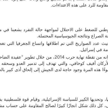
قاومة للرد على هذه الاعتداءات.
ني للضغط على الاحتلال لمواجهة حالة التفرد بشعبنا في م
عة الصراع ونتائجه الجيوسياسية المحتملة.
ث عدد الصواريخ التي تم اطلاقها واتساع الجغرفيا التي تغطي
أما على صعيد دولة الاحتلال، فقد بدأ جيشها عدوانه من نقطة 
الأركان أفيف كوخافي، والتي تهدف إلى تدمير العدو وسحقه
ًا هذه المرة وجود حاجة لدى الجيش إلى إلحاق أذى كبير بالجم
نها، وتحديها الكبير للسياسة الإسرائيلية، وقيام قوة فلسطيني
ى، كل ذلك شكل انجازًا كبيرًا لصالح المقاومة على حساب 