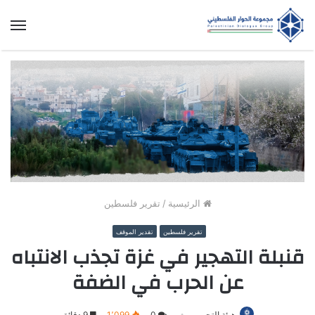
الق
الرئيسية
/
تقرير فلسطين
تقرير فلسطين
تقدير الموقف
قنبلة التهجير في غزة تجذب الانتباه
عن الحرب في الضفة
هيئة التحرير
0
1٬099
9 دقائق