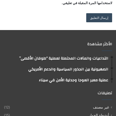
لاستخدامها المرة المقبلة في تعليقي.
من حق التصرف في تطوير أراضيهم إلا بقرارات مسبقة
من الجانب الإسرائيلي وليس السلطة الفلسطينية.
وبشكل عام، تجاوز مستوى الإجراءات الأمنية في قرى
ومخيمات الضفة الغربية تلك الإجراءات الأمنية التي طبقتها
إسرائيل خلال عملية السور الواقي رداً على الانتفاضة
الأكثر مشاهدة
الفلسطينية الثانية بين أعوام 2000_2005، حيث تتعرض
نحو 428 قرية إلى إغلاق وبوابات إلكترونية، بينما يقوم
الجيش الإسرائيلي بتغيير جغرافية المخيمات عبر شق
التداعيات والمآلات المحتملة لعملية “طوفان الأقصى”
الطرق داخلها ، وإجبار نحو 60 ألفاً من سكان مخيمات
الصهيونية بين الجذور السياسية والدعم الأمريكي
شمال الضفة الغربية على النزوح، واستنساخ محور نتساريم
بين جنين وطولكرم لتسهيل السيطرة الأمنية، خاصةً وأن
عملية معبر العوجا وجدلية الأمن في سيناء
الجيش الإسرائيلي كان قد إستدعى فرقة دبابات إلى شمال
الضفة الغربية، وحسب وزير الدفاع يسرائيل كاتس، أن بقاء
تصنيفات
القوات العسكرية في مخيمات شمال الضفة الغربية
سيستمر لعام كامل، وذلك في إطار توسيع العمليات
غير مصنف
(12)
العسكرية في الضفة الغربية.
أنشطة الحوار
(15)