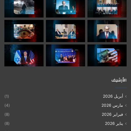
لعملية السور الحديدي في الضفة الغربية، وهذا مرتبطاً
بالتطورات السياسية المتعلقة بملف قطاع غزة، لأن نتنياهو
يحاول تخفيف الضغوط الداخلية خصوصاً في العلاقة مع
شركائه من اليمين، فضم الضفة الغربية يحقق تطلعاتهم
وأهدافهم السياسية بما يخفف من تلك الضغوط السياسية
الداخلية المتعلقة بمراحل إتفاق وقف إطلاق النار في غزة،
كما أن تراجع ترامب جزئياً عن مقترح تهجير سكان قطاع
غزة، وتحويل مقترح التهجير إلى مجرد إقتراح أمريكي،
كان له إرتدادته داخل إسرائيل، فقد ذهب الجيش
الإسرائيلي لتوسيع عملياته في الضفة الغربية. لهذا يعمل
الأرشيف
نتنياهو على توسيع عملياته العسكرية في الضفة الغربية
في محاولة للحفاظ على الائتلاف اليميني الحاكم.
أبريل 2026
(1)
الضفة الغربية تواجه حرب وليست مجرد عملية عسكرية
مارس 2026
(4)
فبراير 2026
(8)
تواجه قيادة المنطقة الوسطى في الجيش الإسرائيلي
يناير 2026
(8)
انتقادات واسعة على مستوى الإعلام العبري، حيث يتم