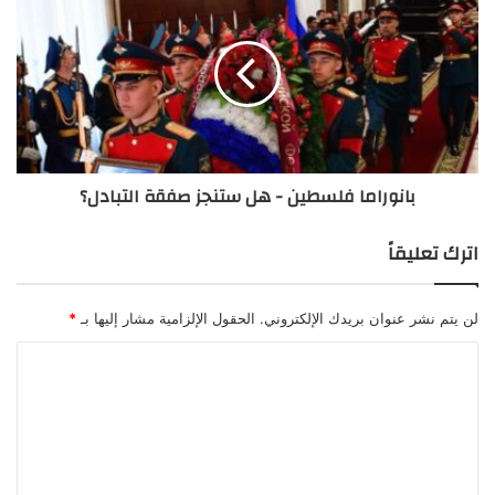
حياة المواطنين.
د. أيمن يوسف، أستاذ العلوم السّياسيّة، ورئيس مجلس
إدارة مركز السّياسات ودراسات حلّ الصّراع، الجامعة
العربية الأمريكيّة.
بانوراما فلسطين - هل ستنجز صفقة التبادل؟
اترك تعليقاً
لن يتم نشر عنوان بريدك الإلكتروني.
الحقول الإلزامية مشار إليها بـ
*
الانتخابات في أيّ مجتمع تُسهِم في تجديد الشّرعية