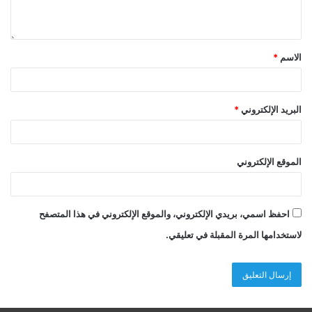
البرلمانيّة والشّرعية الرئاسيّة، حتى على مستوى البلديات
والمؤسسات الأخرى بما فيها النقابات والاتحادات الشّعبيّة.
في الحالة الفلسطينيّة هناك استثناءات خاصّة، فنحنُ لا زلنا
الاسم
*
تحت الاحتلال. الانتخابات لا يمكن أن تحلّ كل مشاكلنا لكن
هي الخيار إذا لم يكن هناك خيارٌ آخر، ويجب أن ترتبط مع
انتخابات رئاسيّة وإصلاح لمنظمة التحرير واستكمال
البريد الإلكتروني
*
مشروع المصالحة وإنهاء الانقسام.
الموقع الإلكتروني
سمر الأغبر، عضو المكتب السّياسيّ لحزب الشّعب
الفلسطينيّ، وعضو اللجنة المركزيّة لحزب الشّعب
احفظ اسمي، بريدي الإلكتروني، والموقع الإلكتروني في هذا المتصفح
الفلسطينيّ.
لاستخدامها المرة المقبلة في تعليقي.