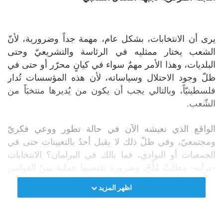
يرى أن الانتخابات، بشكل عام، مهمة جداً وضرورية، لأنّ
الشعب يختار ممثليه في الرئاسة والتشريعيّ وحتى
البلديات، وهذا الأمر مهمٌ سواء في كيانٍ محرّر أو حتى في
ظلّ وجود الاحتلال وسياساته، لأن هذه المؤسسات تُدار
فلسطينيّاً، وبالتالي يجب أن يكون من يُديرها منتخبَاً من
الشّعب.
الواقع الذي نعيشه الآن في حالة تطور ووعي فكريّ
ومجتمعيّ، وفي ظلّ ذلك لا يقبل أحدٌ بالتعيينات حتى في
الجمعيات أو النوادي، فما بالك في البرلمان؟ الانتخابات
-برأيه- مطلبٌ مُلِّحٌ، وضرورة تقتضيها عملية سنّ القوانين
والتشريعات في كافة مجالات الحياة للشعب، حتى لو كان
اظهر المزيد
يقبع تحت الاحتلال.