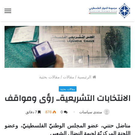
الق
الرئيسية
/
مقالات
/
مقالات بحثية
مقالات بحثية
الانتخابات التشريعية.. رؤى ومواقف
منتدى سياسات
0
876
7 دقائق
مناضل حنني،
عضو المجلس الوطنيّ الفلسطينيّ، وعضو
اللجنة المركزيّة لجبهة النضال الشعبي