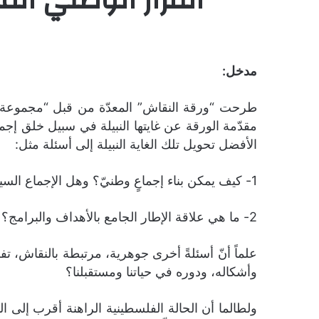
مدخل:
طرحت “ورقة النقاش” المعدّة من قبل “مجموعة ا
مقدّمة الورقة عن غايتها النبيلة في سبيل خلق إجم
الأفضل تحويل تلك الغاية النبيلة إلى أسئلة مثل:
1- كيف يمكن بناء إجماعٍ وطنيّ؟ وهل الإجماع السياسي للفصائل يعادل الإجماع الوطني؟ وهل نجحنا في هذه المهمة؟ وفي أيّ خيارات تحديداً؟
2- ما هي علاقة الإطار الجامع بالأهداف والبرامج؟ والبُنى والهياكل المجتمعية في واقعنا الراهن؟ وعلى مدى تجربتنا المعيشة؟
علماً أنّ أسئلةً أخرى جوهرية، مرتبطة بالنقاش، 
وأشكاله، ودوره في حياتنا ومستقبلنا؟
ولطالما أن الحالة الفلسطينية الراهنة أقرب إلى ا