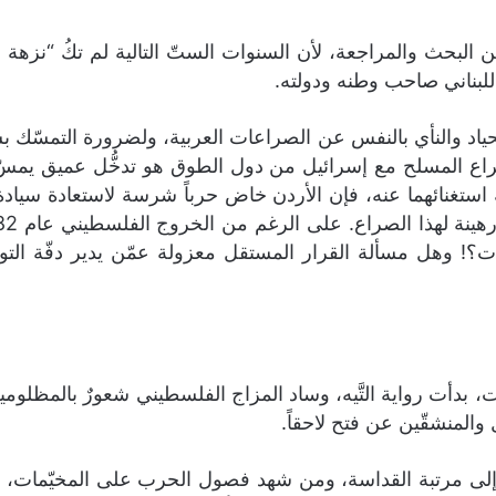
 البحث والمراجعة، لأن السنوات الستّ التالية لم تكُ “نزهة 
اللبناني صاحب وطنه ودولته.
الحياد والنأي بالنفس عن الصراعات العربية، ولضرورة التمسّك 
ع المسلح مع إسرائيل من دول الطوق هو تدخُّل عميق يمسّ سي
استغنائهما عنه، فإن الأردن خاض حرباً شرسة لاستعادة سيادة
قضات؟! وهل مسألة القرار المستقل معزولة عمّن يدير دفّة ا
ت، بدأت رواية التَّيه، وساد المزاج الفلسطيني شعورٌ بالمظلو
المنشقّين عن فتح لاحقاً.
لى مرتبة القداسة، ومن شهد فصول الحرب على المخيّمات، ه