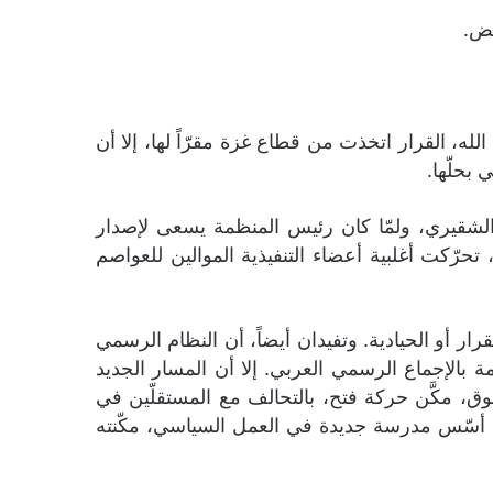
ِض.
في 22 أيلول 1948، وإثر رفض ملك الأردن، عبد الله، القرار اتخذت من قطاع غزة مقرّاً لها، إلا أن
مد الشقيري، ولمّا كان رئيس المنظمة يسعى لإصدار
رّكت أغلبية أعضاء التنفيذية الموالين للعواصم
ار أو الحيادية. وتفيدان أيضاً، أن النظام الرسمي
مة بالإجماع الرسمي العربي. إلا أن المسار الجديد
ق، مكَّن حركة فتح، بالتحالف مع المستقلّين في
يس ياسر عرفات، فقد أسّس مدرسة جديدة في العمل السياسي، مكّنته