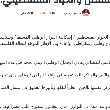
هشام الدبسي
0
612
9 دقائق
لحوار الفلسطيني” إشكالية القرار الوطني المستقلّ وسياسة
اع وطني ديمقراطي، وإعادة بناء الإطار الموحّد للحالة الفلس
تفرض نفسها بإلحاح، نظراً لثقلها وتأثيرها العميق في مسار ال
لدوامة منها إلى التوازن، فإن النقاش المفتوح على مصراعيه، 