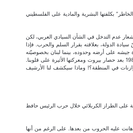
الخاطر” بكلفتها البشرية والمادية على الفلسطيني
بشعار عدم التدخل في الشأن السيادي العربي، لكن
ادة الدولة، بعلاقته بقرار السلم والحرب. فإذا
 جيشه على أرضه وحدوده، بينما لبنان بخصوصيّته
دخل أتون الصراع المنفلت ولم يزل حتى اللحظة رهينة لهذا الصراع. على الرغم من الخروج الفلسطيني عام 1982 بعد حصار بيروت ومعركتها الأثيرة على قلوبنا.
لتوازنات في المنطقة؟! وماذا سيكشف لنا الأرشيف
مية على الطراز الكربلائي خلال حرب الرئيس حافظ
انت عليه الحروب من بعدها. على الرغم من أنها