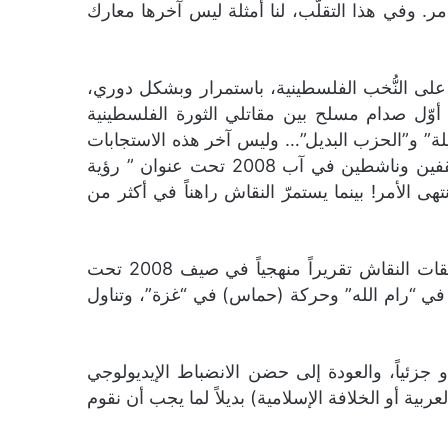
ر. وفي هذا التقلّب، لنا أمثلة ليس آخرها معارك
 على النُّخب الفلسطينية، باستمرار وبشكل دوري،
أوّل صدام مسلح بين مقاتلي الثورة الفلسطينية
ديلة” و”الحزب البديل”… وليس آخر هذه الاستجابات
دعوة موقع أجراس (وشعاره “من أجل دولة ديمقراطية علمانية”) للحوار، وقد نتج عنها بيانٌ وقّعه مجموعة مثقفين وناشطين في آب 2008 تحت عنوان ” رؤية
 الأمر! بينما يستمرّ النقاش راهناً في أكثر من
كما يجب الإشارة إلى جهدٍ مهمّ بذله “الفريق الفلسطيني للدراسات الاستراتيجية” الذي أنتج إثر سلسلة من حلقات النقاش تقريراً منهجياً في صيف 2008 تحت
نية في “رام الله” وحركة (حماس) في “غزة”، وتناول
أو جزئياً، والعودة إلى حضن الانضباط الإيديولوجي
بية أو الخلافة الإسلامية) بديلاً لما يجب أن نقوم