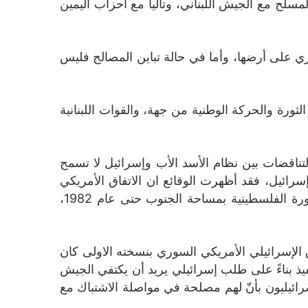
سلّح مع الجيش اللبناني، وتالياً مع احزاب اليمين
ي على أرضها، وأما في حالة تباين المصالح فليس
1976 لوقف الحرب الدائرة بين تحالف الثورة والحركة الوطنية من جهة، والقوات اللبنانية
لتناقضات بين نظام الأسد الأب وإسرائيل لا تسمح
سرائيل، فقد أظهرت الوقائع ان الاتفاق الأمريكي
الإسرائيلي- السوري لدخول لبنان يحصر انتشار الجيش عند مجرى نهر الأولي شمال صيدا. وهكذا، “تمتّعت” الثورة الفلسطينية بمساحة الجنوب حتى عام 1982،
 الإسرائيلي الأمريكي السوري بنسخته الاولى كان
فيذ بناءً على طلب إسرائيلي يريد أن يكتفي الجيش
ائيليون بأنّ لهم مصلحة في مواصلة الاشتباك مع