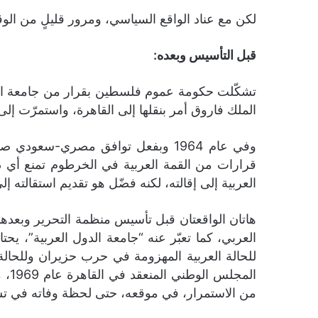
لكن مع عناد الواقع السياسي، ومرور قليلٍ من الو
قبل التأسيس وبعده:
الملك فاروق أمر بنقلها إلى القاهرة، واستمرّت إلى عام 1959، حين أصدر الرئيس جمال عبد الناصر مرسوماً ي
وفي عام 1964 وبفعل توافق مصري-سع
قرارات من القمة العربية في الخرطوم تمنع أي دو
العربية إلى إقالته، لكنه فضّل هو تقديم استقالته إلى ال
هاتان الواقعتان قبل تأسيس منظمة التحرير وبعدها ت
العربي، كما تعبّر عنه “جامعة الدول العربية”، يحت
للحالة العربية المهزومة في حرب حزيران وللحالة
الم
من الاستمرار، في موقعه، حتى لحظة وفاته في تشرين ا