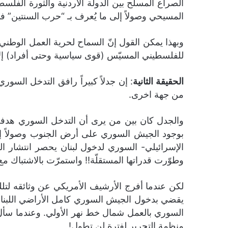
الصراع المسلح بين الدولة الأردنية والثورة الفلسط
المسيحي وصولاً إلى ما يُعرف بـ “حرب السنتين” في
وبهذا يمكن القول إنّ السماح لحرية العمل الوطن
للفلسطيني المسيّس (قوى سياسية وحتى أفراد) إلا
الحقيقة الثانية
من جهة اخرى.
والجدل كان بين من يرى أن التدخل السوري هدفه تص
بوجود الجيش السوري على أرض الجنوب وصولاً إلى ا
وطوّرت قدراتها المستقلّة!! واستمرّت بالاشتباك مع ا
لكن عندما أفرج الأرشيف الأمريكي عن وثائقه لتلك
يقضي بدخول الجيش السوري كامل الأراضي اللبنانية 
السوري بالعمل شمال خط نهر الأولي. وعندما سأل 
منظمة التحرير لفترة لن تطول!