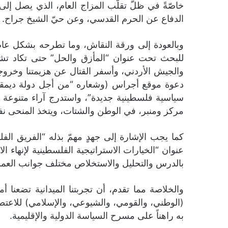
خاصّةً في ظلّ تقلّب المزاج العام، الذي يصل إلى
الدفاع عن الحرم القدسي، وعن حيّ الشيخ جراح.
وبالعودة إلى ورقة النقاش، وما تطرحه بشكل عام، 
للبحث تحت عنوان “المأزق والحل” حتى تكاد تشكّ
والجيش الأردني، وأسفر القتال عن هزيمتنا وخروجنا
سياسية فلسطينية جديدة”، واستدرج آراء متنوعة نُ
مركز ومنبر، في الوطن والشتات، ويتخذ المنحى ن
عنوان “الخيارات الاستراتيجية الفلسطينية لإنهاء ا
بالدرس والتحليل والاستخلاص مختلف جوانب العملية
والخلاصة مما تقدم، أن تجربتنا الميدانية تضعنا أم
(الوطني، والقومي، والشيوعي، والإسلامي) للاعتصام ب
به راهناً على مسرح السياسة الدولية والإقليمية.