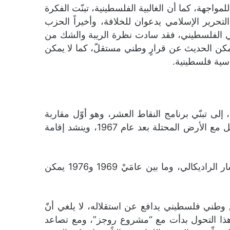
هة، كما أن الغالبية الفلسطينية، تبنّت الفكرة
لتحرير الإسلامي يدعوان للخلافة، وأخيراً الحزب
طني الفلسطيني، فقد سادت نظرة الريبة والشك من
 وأطروحته السياسية، حتى ما بعد هزيمة حزيران وفورة العمل الفدائي. لذا حتى عام 1969، لا يمكن الحديث عن قرارٍ وطني مستقلّ، كما لا يمكن
ياسية فلسطينية.
ى تبنّي برنامج النقاط العشر، وهو أوّل مقاربة
سياسية في الفكر السياسي الفلسطيني المعاصر ومن برنامج النقاط العشر يتبلور البرنامج المرحلي الذي يتعامل مع الأرض المحتلة بعد عام 1967، وينشد إقامة
صاحَبَ هذا المسار السياسي تنافسٌ حادّ على الإمساك بالقرار الفلسطيني من منظمة الصاعقة ومن قوى اليسار الراديكالي، وما بين عامَيْ 1969 و1976 يمكن
ع وطني فلسطيني يدافع عن استقلاله، لا يلغي أنّ
. وكانت مقدمات هذا التحول بدأت مع “مشروع روجز”، ومع تصاعد