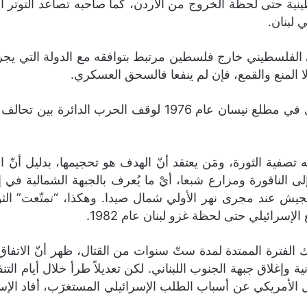
ينية حتى لحظة الخروج من الأردن، كما صاحبه تصاعد التوتر الم
 لبنان.
ي الفلسطيني خارج فلسطين مرتبط بتوافقه مع الدولة التي يجر
 المنع والقمع، فإن لم ينفعا فالسحق العسكري.
: إن جدلاً كبيراً رافق التدخل السوري في مطلع نيسان عام 
فية الثورة، ومَن يعتقد أنّ الهدف هو تحجيمها، بدليل أنّ ا
لناقورة ومزارع شبعا، أيْ ما يُعرف بالجبهة الشمالية في إ
لإسرائيلي حتى لحظة غزو لبنان عام 1982.
 الفترة الممتدة لمدة ستّ سنوات من القتال، ظهر أنّ الاتفاق
وإغلاق جبهة الجنوب اللبناني. لكن تعديلاً طرأ خلال أيام التن
الأمريكي عن أسباب الطلب الإسرائيلي المستغرَب، أفاد الإسر