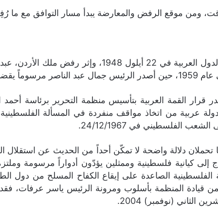
قت، ومن موقع الرفض والمعارضة يبدأ مسار التوافق مع ما رُف
تشكّلت حكومة عموم فلسطين بقرار من جامعة الدول العربية 
قضي بحلّها.
ودي صدر قرار القمة العربية بتأسيس منظمة التحرير برئاسة أح
لة عربية من اتخاذ مواقف منفردة في المسألة الفلسطينية، تح
شعب الفلسطيني في 24/12/1967.
حملان دلالة واضحة لا تمكّن أحداً من الحديث عن استقلال القر
اج إلى كيانية فلسطينية وممثلين يؤدّون أدواراً مرسومة وملتز
 الفلسطينية الصاعدة على إيقاع الكفاح المسلح من دول الطو
جلس الوطني المنعقد في القاهرة عام 1969، من قيادة المنظمة بأسلوب ومرونة الرئ
لثاني (نوفمبر) 2004.