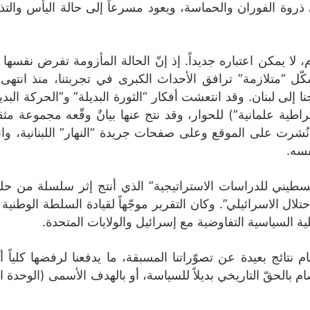
 ذروة الفوران والحماسة، ويعود مسرعاً إلى حالة اليأس والتذم
لا يمكن اعتباره جديداً. إذ إنّ الحالة المأزومة تفرض نفسها
ل “متلازمة” ترافق الأحداث الكبرى في تجربتنا، منذ انتهى 
 إلى لبنان. وقد انتعشت أفكار “الثورة البديلة” و”الحركة الب
شرت على الموقع وعلى صفحات جريدة “النهار” اللبنانية، وانتهى
فسه.
لاحتلال الاسرائيلي”. وكان التقرير موجّهاً لقيادة السلطة الوط
 السياسية التفاوضية مع إسرائيل والولايات المتحدة.
ام نتائج بعيدة عن تصوّراتنا المسبقة، ما يدفعنا لرفضها كلياً 
الحقّ التاريخي بديلاً للسياسة، أو بالهدف الأسمى (الوحدة العر