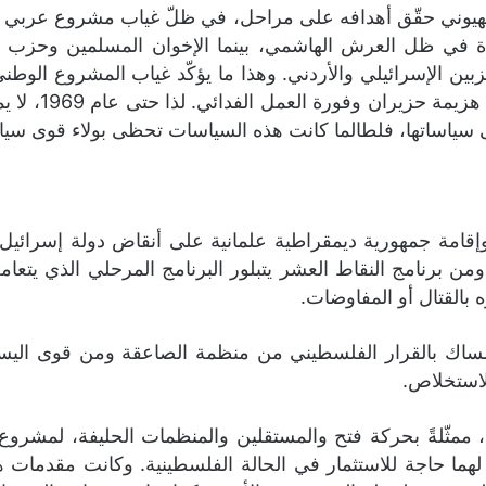
وني حقّق أهدافه على مراحل، في ظلّ غياب مشروع عربي للمواج
وحدة في ظل العرش الهاشمي، بينما الإخوان المسلمين وحزب ا
زبين الإسرائيلي والأردني. وهذا ما يؤكّد غياب المشروع الو
تنظيم حركة فتح
على سياساتها، فلطالما كانت هذه السياسات تحظى بولاء قوى س
امة جمهورية ديمقراطية علمانية على أنقاض دولة إسرائيل، إل
القتال أو المفاوضات.
للاستخلاص.
ية، ممثّلةً بحركة فتح والمستقلين والمنظمات الحليفة، لمشرو
ا بعد حرب تشرين عام 1973 لم يعد لهما حاجة للاستثمار في الحالة الفلسطينية