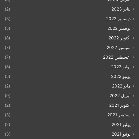
أهدافه منع عمليات التسلل، ما أثر على قطاع واسع من
العمال الذين كانوا يعملون دون تصاريح.
[7]
يناير 2023
(2)
ديسمبر 2022
(3)
جدول رقم (1) تطور العمالة الفلسطينية في إسرائيل
نوفمبر 2022
(5)
أكتوبر 2022
(8)
النسبة
النسبة
عمال
عمال
سبتمبر 2022
(7)
الفترة/
من
من
قطاع
الضفة
أغسطس 2022
(7)
5
إجمالي
إجمالي
غزة
الغربية
يوليو 2022
(8)
سنوات
القوى
القوى
(بالآلاف)
(بالآلاف)
العاملة
العاملة
يونيو 2022
(5)
مايو 2022
(2)
13%
15
10%
6
1970
أبريل 2022
(9)
30%
40
35%
26
1975
أكتوبر 2021
(2)
سبتمبر 2021
(3)
30%
41
43%
35
1980
يوليو 2021
(2)
31%
47
46%
42
1985
يونيو 2021
(3)