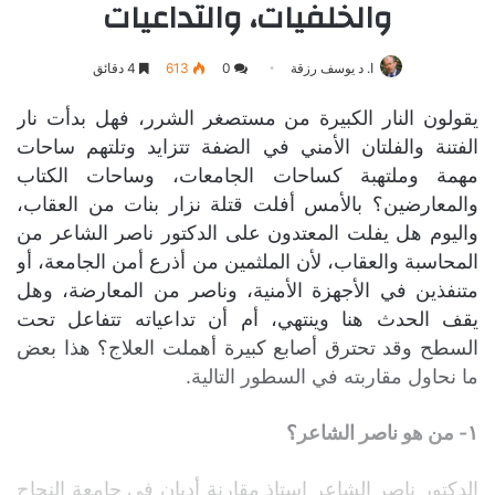
والخلفيات، والتداعيات
ا. د يوسف رزقة
0
613
4 دقائق
يقولون النار الكبيرة من مستصغر الشرر، فهل بدأت نار
الفتنة والفلتان الأمني في الضفة تتزايد وتلتهم ساحات
مهمة وملتهبة كساحات الجامعات، وساحات الكتاب
والمعارضين؟ بالأمس أفلت قتلة نزار بنات من العقاب،
واليوم هل يفلت المعتدون على الدكتور ناصر الشاعر من
المحاسبة والعقاب، لأن الملثمين من أذرع أمن الجامعة، أو
متنفذين في الأجهزة الأمنية، وناصر من المعارضة، وهل
يقف الحدث هنا وينتهي، أم أن تداعياته تتفاعل تحت
السطح وقد تحترق أصابع كبيرة أهملت العلاج؟ هذا بعض
ما نحاول مقاربته في السطور التالية.
١- من هو ناصر الشاعر؟
الدكتور ناصر الشاعر استاذ مقارنة أديان في جامعة النجاح