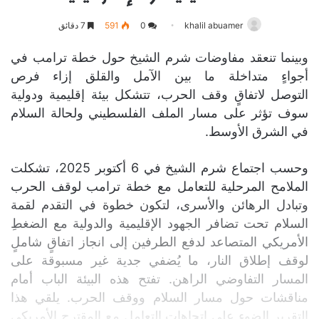
khalil abuamer
0
591
7 دقائق
وبينما تنعقد مفاوضات شرم الشيخ حول خطة ترامب في
أجواءٍ متداخلة ما بين الآمل والقلق إزاء فرص
التوصل لاتفاقٍ وقف الحرب، تتشكل بيئة إقليمية ودولية
سوف تؤثر على مسار الملف الفلسطيني ولحالة السلام
في الشرق الأوسط.
وحسب اجتماع شرم الشيخ في 6 أكتوبر 2025، تشكلت
الملامح المرحلية للتعامل مع خطة ترامب لوقف الحرب
وتبادل الرهائن والأسرى، لتكون خطوة في التقدم لقمة
السلام تحت تضافر الجهود الإقليمية والدولية مع الضغطِ
الأمريكي المتصاعد لدفع الطرفين إلى انجاز اتفاقٍ شاملٍ
لوقف إطلاق النار، ما يُضفي جدية غير مسبوقة على
المسار التفاوضي الراهن. تفتح هذه البيئة الباب أمام
مناقشات حول مسار السلام ووقف الحرب. يلقي هذا
التقرير الضوء على اتجاهات التعامل مع المقترح الأمريكي