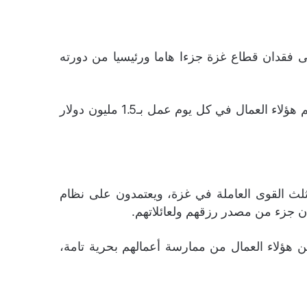
على فقدان قطاع غزة جزءا هاما ورئيسيا من دورته
وخلال الأيام الخمسة للعدوان الإسرائيلي لم يتمكن 18 ألف عامل من غزة من الدخول للجانب الإسرائيلي، ويسهم هؤلاء العمال في كل يوم عمل بـ1.5 مليون دولار
 غزة إذ يتجاوز عددهم 150 ألف عامل بما يعادل نحو ثلث القوى العاملة في غزة، ويعتمدون على نظام
ن جزء من مصدر رزقهم ولعائلاتهم.
الذي أصاب قطاع غزة خلال الأيام الخمسة من العملية العسكرية الإسرائيلية، لم يستطع 90% من هؤلاء العمال من ممارسة أعمالهم بحرية تامة،