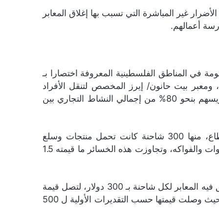
أضرار غير المباشرة التي تسبب بها إغلاق المعابر
مة في المناطق الفلسطينية المعروفة اختصارا بـ
 ومعبر بيت حانون/ إيرز المخصص لتنقل الأفراد
والعمال والمرضى. ويعد معبر كرم أبو سالم جنوب قطاع غزة، المنفذ التجاري الوحيد بين غزة ودولة الاحتلال، ويسهم بنحو 80% من إجمالي النشاط التجاري بين
وخلال أيام الإغلاق الإسرائيلي للمعبر احتجزت دولة الاحتلال نحو 2000 شاحنة كان من المقرر أن تدخل القطاع، منها 300 شاحنة كانت تحمل منتجات وسلع
استهلاكية تعرضت للتلف بسبب سوء إجراءات التخزين، وهي منتجات الألبان والدواجن واللحوم الطازجة والخضروات والفواكه، وتجاوزت هذه الخسائر ما قيمته 1.5
كما تحمل التجار وشركات النقل الفلسطينية تكلفة إضافية فرضتها سلطات الاحتلال لاستئجار أرضية لكل يوم تغلق فيه المعابر لكل شاحنة بـ 300 دولار، لتصل قيمة
هذه التكلفة لـ 3 ملايين دولار. وفي ذات السياق، فقدت الحكومة في غزة جزءاً من إيراداتها الضريبية والجمركية حيث وصلت قيمتها حسب التقديرات الأولية ل 500