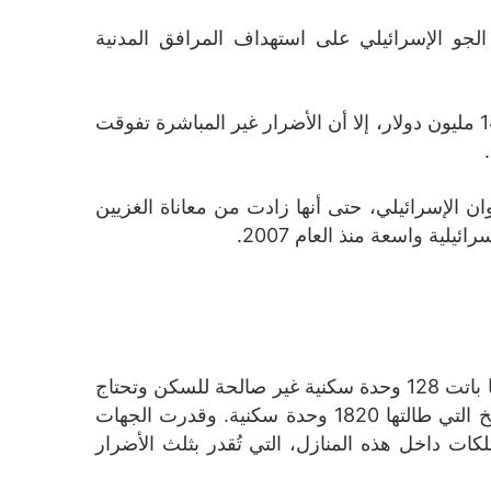
جو الإسرائيلي على استهداف المرافق المدنية
ووفقا لمسح أولي أجرته المؤسسات الحكومية في قطاع غزة، فقد تجاوزت خسائر القطاع الاقتصادية المباشرة 14 مليون دولار، إلا أن الأضرار غير المباشرة تفوقت
ن الإسرائيلي، حتى أنها زادت من معاناة الغزيين
بلغ عدد الوحدات السكنية المتضررة 2041 وحدة سكنية، منها 31 منزلا دُمر بشكل كلي تضم 93 وحدة سكنية، كما باتت 128 وحدة سكنية غير صالحة للسكن وتحتاج
لتدخل هندسي عاجل لتصبح آمنة للسكن، فيما تجاوز عدد الوحدات المتضررة بشكل جزئي جراء شظايا الصواريخ التي طالتها 1820 وحدة سكنية. وقدرت الجهات
ان الأثاث والممتلكات داخل هذه المنازل، التي تُقدر بثلث الأضرار