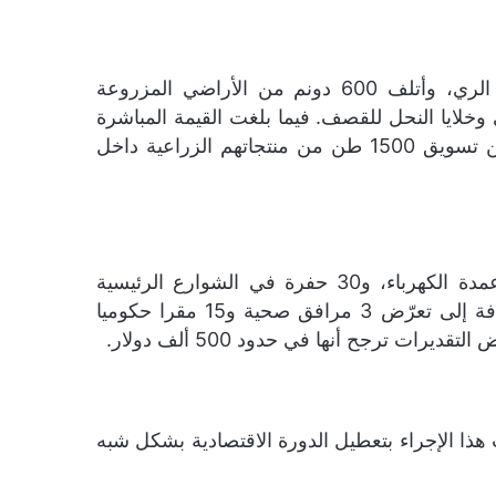
تسبب القصف الإسرائيلي بإحداث 200 حفرة في الأراضي الزراعية، كما تضرر 10 آلاف دونم من خطوط الري، وأتلف 600 دونم من الأراضي المزروعة
 والمواشي وخلايا النحل للقصف. فيما بلغت القيمة المباشرة
لأضرار القطاع الزراعي بـ1.3 مليون دولار، بالإضافة لخسارة القطاع الزراعي 1.7 مليون دولار وعدم تمكنهم من تسويق 1500 طن من منتجاتهم الزراعية داخل
أسهم القصف الإسرائيلي بإتلاف 159 خط للمياه، و173 خطا للصرف الصحي، وتدمير 304 خط ومحول وأعمدة الكهرباء، و30 حفرة في الشوارع الرئيسية
والفرعية. كما تعرضت 7 مدارس و9 رياض للأطفال لقصف إسرائيلي، تسبب بتدمير عشرات الصفوف، بالإضافة إلى تعرّض 3 مرافق صحية و15 مقرا حكوميا
ت ترجح أنها في حدود 500 ألف دولار.
 هذا الإجراء بتعطيل الدورة الاقتصادية بشكل شبه