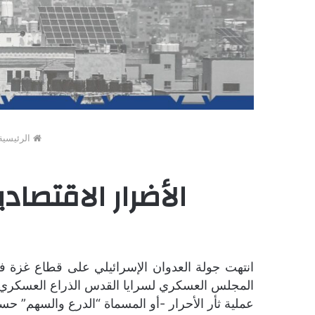
الرئيسية
الأضرار الاقتصاد
المجلس العسكري لسرايا القدس الذراع العسكري لح
عملية ثأر الأحرار -أو المسماة “الدرع والسهم” حسب رواية الاحتلال ا